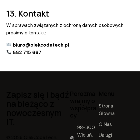
13. Kontakt
W sprawach związanych z ochroną danych osobowych
prosimy o kontakt:
biuro@olekcodetech.pl
882 715 667
Zapisz się i bądź
Porozma
Menu
wiajmy o
na bieżąco z
Strona
współpra
nowoczesnym
Główna
cy
IT.
O Nas
98-300
Wieluń,
Usługi
© 2026 OlekCodeTech.