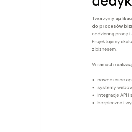
dedy
Tworzymy
aplika
do procesów biz
codzienną pracę i
Projektujemy skalo
z biznesem.
W ramach realizacj
nowoczesne apl
systemy webow
integracje API i
bezpieczne i wyd