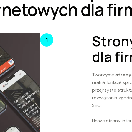
rnetowych dla fir
Stron
1
dla fi
Tworzymy
strony
realną funkcję sp
przejrzyste struk
rozwiązania zgodn
SEO.
Nasze strony inte