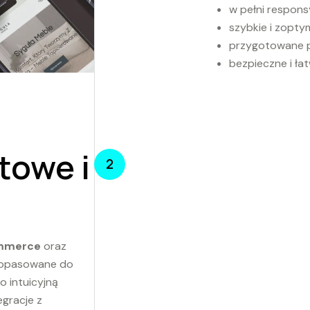
w pełni respons
szybkie i zopty
przygotowane p
bezpieczne i ła
towe i
2
ommerce
oraz
dopasowane do
o intuicyjną
egracje z