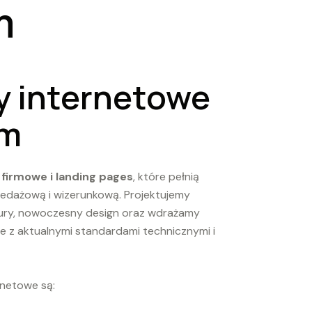
m
y internetowe
rm
 firmowe i landing pages
, które pełnią
rzedażową i wizerunkową. Projektujemy
tury, nowoczesny design oraz wdrażamy
e z aktualnymi standardami technicznymi i
rnetowe są: