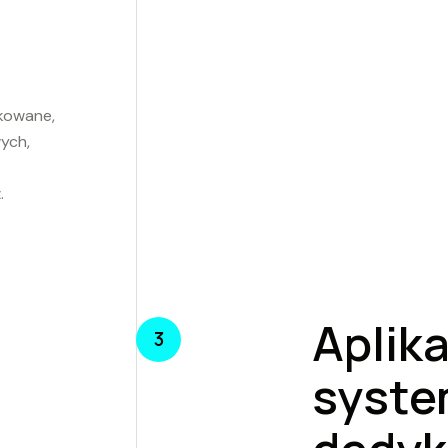
kowane,
ych,
.
Aplik
3
syste