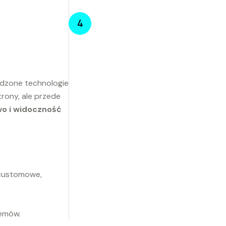
4
wdzone technologie
trony, ale przede
o i widoczność
 customowe,
temów.