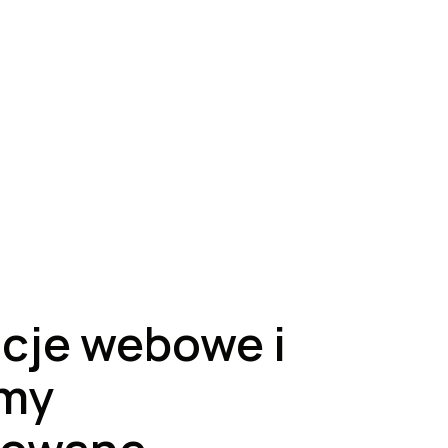
acje webowe i
my