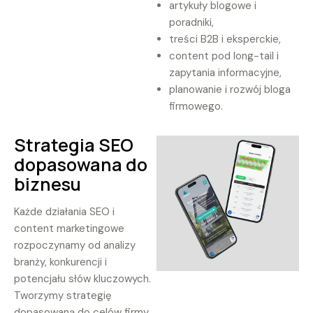
artykuły blogowe i
poradniki,
treści B2B i eksperckie,
content pod long-tail i
zapytania informacyjne,
planowanie i rozwój bloga
firmowego.
Strategia SEO
dopasowana do
biznesu
Każde działania SEO i
content marketingowe
rozpoczynamy od analizy
branży, konkurencji i
potencjału słów kluczowych.
Tworzymy strategię
dopasowaną do celów firmy,