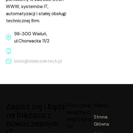
WWW, systemów IT,
automatyzacji i stałej obsługi
technicznej firm.
98-300 Wieluń,
ul.Chorwacka 11/2
+48 882 715 667
biuro@olekcodetech.pl
Zapisz się i bądź
Porozma
Menu
wiajmy o
na bieżąco z
Strona
współpra
nowoczesnym
Główna
cy
IT.